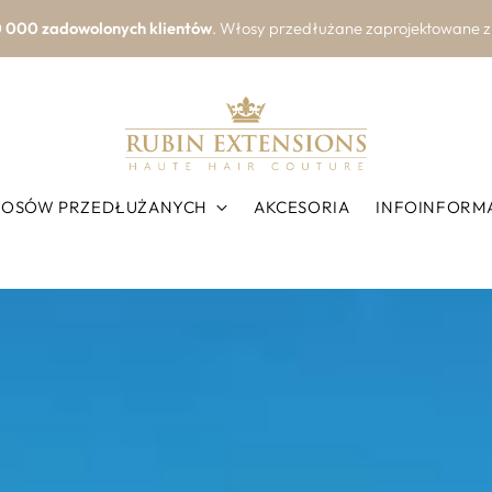
Ekspresowa wysyłka ze Szwajcarii
ienia złożone do godziny 17:30 są wysyłane następnego dnia robo
ŁOSÓW PRZEDŁUŻANYCH
AKCESORIA
INFOINFORM