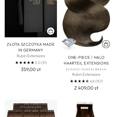
ZŁOTA SZCZOTKA MADE
IN GERMANY
Rubin Extensions
ONE-PIECE / HALO
5.0
(31)
HAARTEIL EXTENSIONS
359,00 zł
SCHOKO-DUNKELBRAUN
Rubin Extensions
4.9
(157)
Z 409,00 zł