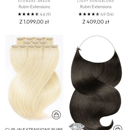
SCHWARZ-BRAUN
LIGHT HONIGBLOND
Rubin Extensions
Rubin Extensions
4.6
(9)
4.9
(54)
Z 1.099,00 zł
Z 409,00 zł
CLIP-IN EXTENSIONS PURE