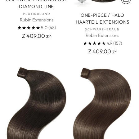
DIAMOND LINE
PLATINBLOND
ONE-PIECE / HALO
Rubin Extensions
HAARTEIL EXTENSIONS
5.0
(48)
SCHWARZ-BRAUN
Rubin Extensions
Z 409,00 zł
4.9
(157)
Z 409,00 zł