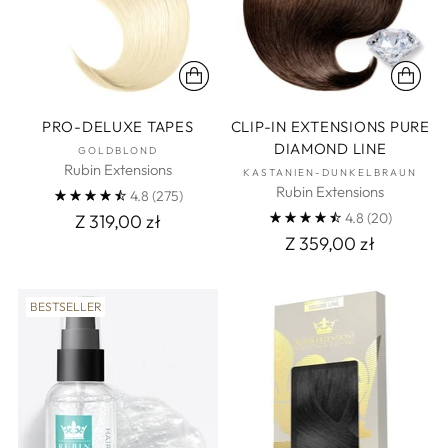
PRO-DELUXE TAPES
CLIP-IN EXTENSIONS PURE
DIAMOND LINE
GOLDBLOND
Rubin Extensions
KASTANIEN-DUNKELBRAUN
Rubin Extensions
4.8
(275)
4.8
(20)
Z 319,00 zł
Z 359,00 zł
BESTSELLER