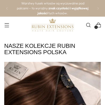
Warstwy łusek włosów są wyczuwalne pod
palcami – to wyraźny
znak czystości i wyjątkowej
jakości
tych włosów.
0
NASZE KOLEKCJE RUBIN
EXTENSIONS POLSKA