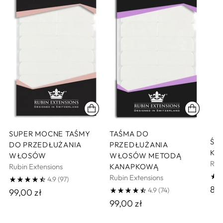
SUPER MOCNE TAŚMY
TAŚMA DO
ŚR
DO PRZEDŁUŻANIA
PRZEDŁUŻANIA
KL
WŁOSÓW
WŁOSÓW METODĄ
Rub
Rubin Extensions
KANAPKOWĄ
Rubin Extensions
4.9
(97)
89,
4.9
(74)
99,00 zł
99,00 zł