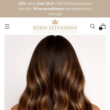
Ekspresowa wysyłka ze Szwajcarii
Zamówienia złożone do godziny 17:30 są wysyłane
następnego dnia roboczego.
0