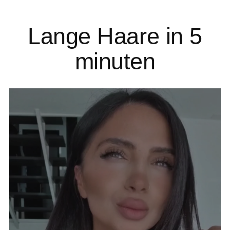
Dodaj
produkt
Lange Haare in 5
do
koszyka
minuten