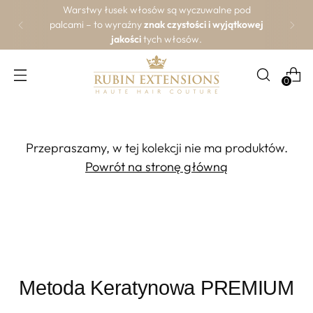
arstwy łusek włosów są wyczuwalne pod
-20
ami – to wyraźny
znak czystości i wyjątkowej
kli
jakości
tych włosów.
0
Przepraszamy, w tej kolekcji nie ma produktów.
Powrót na stronę główną
Metoda Keratynowa PREMIUM