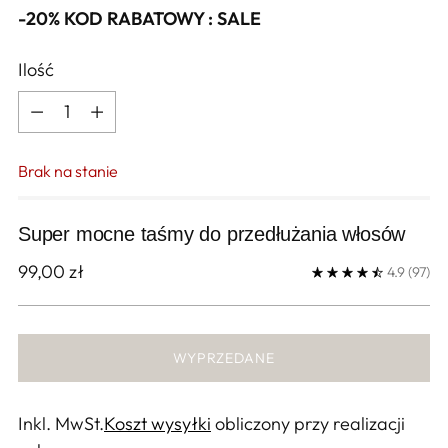
-20% KOD RABATOWY : SALE
Ilość
Ilość
Brak na stanie
Super mocne taśmy do przedłużania włosów
Cena
99,00 zł
4.9
(97)
regularna
WYPRZEDANE
Inkl. MwSt.
Koszt wysyłki
obliczony przy realizacji