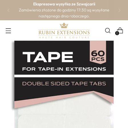
Warstwy łusek włosów są wyczuwalne pod
palcami – to wyraźny
znak czystości i wyjątkowej
jakości
tych włosów.
0