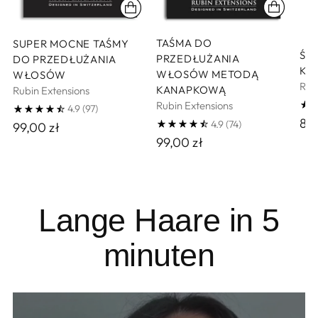
TAŚMA DO
SUPER MOCNE TAŚMY
ŚR
PRZEDŁUŻANIA
DO PRZEDŁUŻANIA
KL
WŁOSÓW METODĄ
WŁOSÓW
Rub
KANAPKOWĄ
Rubin Extensions
Rubin Extensions
4.9
(97)
89,
4.9
(74)
99,00 zł
99,00 zł
Dodaj
produkt
Lange Haare in 5
do
koszyka
minuten